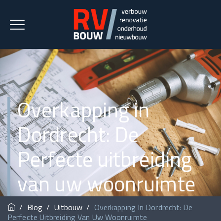
Overkapping in
Dordrecht: De
Perfecte uitbreiding
van uw woonruimte
/
Blog
/
Uitbouw
/
Overkapping In Dordrecht: De
Perfecte Uitbreiding Van Uw Woonruimte