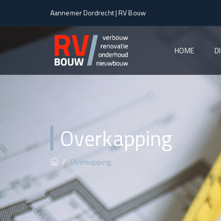
Aannemer Dordrecht | RV Bouw
HOME
D
Overkapping
/
Overkapping