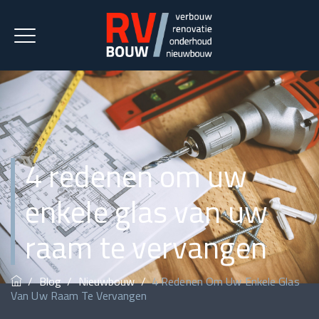
4 redenen om uw
enkele glas van uw
raam te vervangen
/
Blog
/
Nieuwbouw
/
4 Redenen Om Uw Enkele Glas
Van Uw Raam Te Vervangen