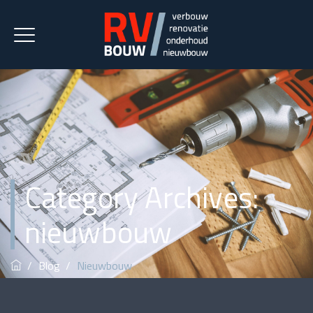
Category Archives:
nieuwbouw
/
Blog
/
Nieuwbouw