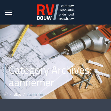
Category Archives:
aannemer
/
Blog
/
Aannemer